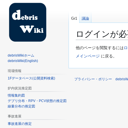
Gr1
議論
ログインが必
ナ
検
他のページを閲覧するには
ロ
ビ
索
debrisWikiホーム
メインページ
に戻る。
ゲ
に
debrisWiki(English)
ー
移
現場情報
シ
動
1Fデータベース(公開資料検索)
ョ
プライバシー・ポリシー
debri
ン
炉内状況推定図
に
情報集約図
移
デブリ分布・RPV・PCV状態の推定図
動
線量分布の推定図
事故進展
事故進展の推定