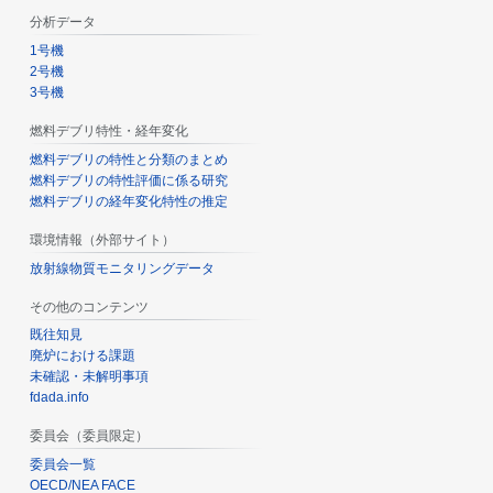
分析データ
1号機
2号機
3号機
燃料デブリ特性・経年変化
燃料デブリの特性と分類のまとめ
燃料デブリの特性評価に係る研究
燃料デブリの経年変化特性の推定
環境情報（外部サイト）
放射線物質モニタリングデータ
その他のコンテンツ
既往知見
廃炉における課題
未確認・未解明事項
fdada.info
委員会（委員限定）
委員会一覧
OECD/NEA FACE