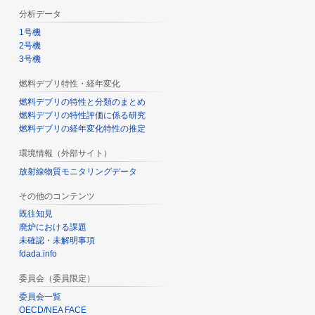
分析データ
1号機
2号機
3号機
燃料デブリ特性・経年変化
燃料デブリの特性と分類のまとめ
燃料デブリの特性評価に係る研究
燃料デブリの経年変化特性の推定
環境情報（外部サイト）
放射線物質モニタリングデータ
その他のコンテンツ
既往知見
廃炉における課題
未確認・未解明事項
fdada.info
委員会（委員限定）
委員会一覧
OECD/NEA FACE