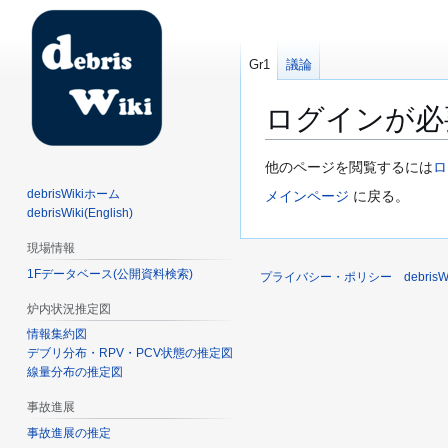
Gr1
議論
ログインが必
ナ
検
他のページを閲覧するには
ロ
ビ
索
debrisWikiホーム
メインページ
に戻る。
ゲ
に
debrisWiki(English)
ー
移
現場情報
シ
動
1Fデータベース(公開資料検索)
ョ
プライバシー・ポリシー
debri
ン
炉内状況推定図
に
情報集約図
移
デブリ分布・RPV・PCV状態の推定図
動
線量分布の推定図
事故進展
事故進展の推定