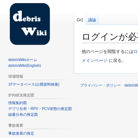
Gr1
議論
ログインが必
ナ
検
他のページを閲覧するには
ロ
ビ
索
debrisWikiホーム
メインページ
に戻る。
ゲ
に
debrisWiki(English)
ー
移
現場情報
シ
動
1Fデータベース(公開資料検索)
ョ
プライバシー・ポリシー
debri
ン
炉内状況推定図
に
情報集約図
移
デブリ分布・RPV・PCV状態の推定図
動
線量分布の推定図
事故進展
事故進展の推定