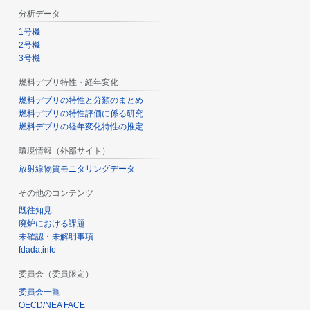
分析データ
1号機
2号機
3号機
燃料デブリ特性・経年変化
燃料デブリの特性と分類のまとめ
燃料デブリの特性評価に係る研究
燃料デブリの経年変化特性の推定
環境情報（外部サイト）
放射線物質モニタリングデータ
その他のコンテンツ
既往知見
廃炉における課題
未確認・未解明事項
fdada.info
委員会（委員限定）
委員会一覧
OECD/NEA FACE