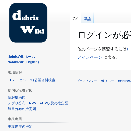
Gr1
議論
ログインが必
ナ
検
他のページを閲覧するには
ロ
ビ
索
debrisWikiホーム
メインページ
に戻る。
ゲ
に
debrisWiki(English)
ー
移
現場情報
シ
動
1Fデータベース(公開資料検索)
ョ
プライバシー・ポリシー
debri
ン
炉内状況推定図
に
情報集約図
移
デブリ分布・RPV・PCV状態の推定図
動
線量分布の推定図
事故進展
事故進展の推定