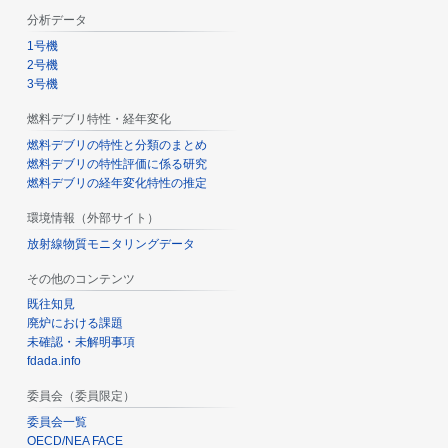
分析データ
1号機
2号機
3号機
燃料デブリ特性・経年変化
燃料デブリの特性と分類のまとめ
燃料デブリの特性評価に係る研究
燃料デブリの経年変化特性の推定
環境情報（外部サイト）
放射線物質モニタリングデータ
その他のコンテンツ
既往知見
廃炉における課題
未確認・未解明事項
fdada.info
委員会（委員限定）
委員会一覧
OECD/NEA FACE