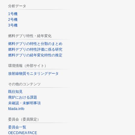
分析データ
1号機
2号機
3号機
燃料デブリ特性・経年変化
燃料デブリの特性と分類のまとめ
燃料デブリの特性評価に係る研究
燃料デブリの経年変化特性の推定
環境情報（外部サイト）
放射線物質モニタリングデータ
その他のコンテンツ
既往知見
廃炉における課題
未確認・未解明事項
fdada.info
委員会（委員限定）
委員会一覧
OECD/NEA FACE