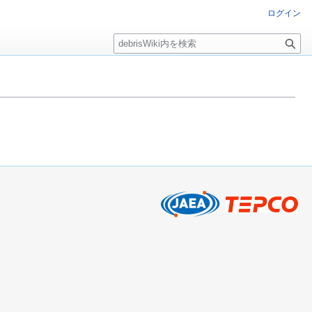
ログイン
検
索