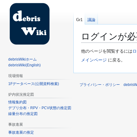
Gr1
議論
ログインが必
ナ
検
他のページを閲覧するには
ロ
ビ
索
debrisWikiホーム
メインページ
に戻る。
ゲ
に
debrisWiki(English)
ー
移
現場情報
シ
動
1Fデータベース(公開資料検索)
ョ
プライバシー・ポリシー
debri
ン
炉内状況推定図
に
情報集約図
移
デブリ分布・RPV・PCV状態の推定図
動
線量分布の推定図
事故進展
事故進展の推定