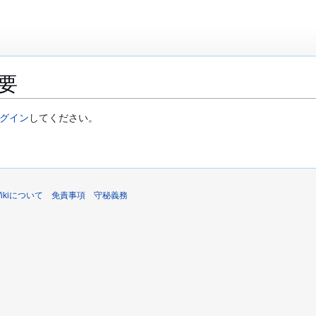
要
グイン
してください。
sWikiについて
免責事項
守秘義務