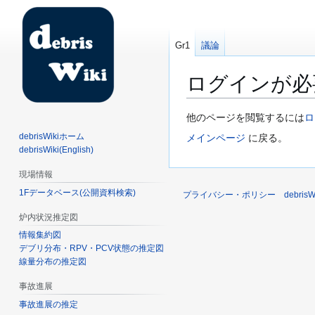
Gr1
議論
ログインが必
ナ
検
他のページを閲覧するには
ロ
ビ
索
debrisWikiホーム
メインページ
に戻る。
ゲ
に
debrisWiki(English)
ー
移
現場情報
シ
動
1Fデータベース(公開資料検索)
ョ
プライバシー・ポリシー
debri
ン
炉内状況推定図
に
情報集約図
移
デブリ分布・RPV・PCV状態の推定図
動
線量分布の推定図
事故進展
事故進展の推定