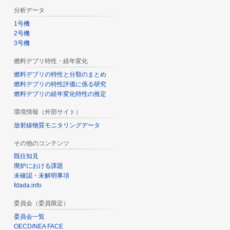
分析データ
1号機
2号機
3号機
燃料デブリ特性・経年変化
燃料デブリの特性と分類のまとめ
燃料デブリの特性評価に係る研究
燃料デブリの経年変化特性の推定
環境情報（外部サイト）
放射線物質モニタリングデータ
その他のコンテンツ
既往知見
廃炉における課題
未確認・未解明事項
fdada.info
委員会（委員限定）
委員会一覧
OECD/NEA FACE