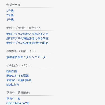
分析データ
1号機
2号機
3号機
燃料デブリ特性・経年変化
燃料デブリの特性と分類のまとめ
燃料デブリの特性評価に係る研究
燃料デブリの経年変化特性の推定
環境情報（外部サイト）
放射線物質モニタリングデータ
その他のコンテンツ
既往知見
廃炉における課題
未確認・未解明事項
fdada.info
委員会（委員限定）
委員会一覧
OECD/NEA FACE