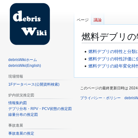
ページ
議論
燃料デブリの
ナ
検
燃料デブリの特性と分類
ビ
索
燃料デブリの特性評価に
debrisWikiホーム
ゲ
に
debrisWiki(English)
燃料デブリの経年変化特性
ー
移
現場情報
シ
動
1Fデータベース(公開資料検索)
ョ
このページの最終更新日時は 2024年3月
ン
炉内状況推定図
プライバシー・ポリシー
debri
に
情報集約図
移
デブリ分布・RPV・PCV状態の推定図
動
線量分布の推定図
事故進展
事故進展の推定