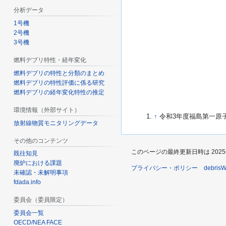
分析データ
1号機
2号機
3号機
燃料デブリ特性・経年変化
燃料デブリの特性と分類のまとめ
燃料デブリの特性評価に係る研究
燃料デブリの経年変化特性の推定
環境情報（外部サイト）
↑
令和3年度福島第一原子力
放射線物質モニタリングデータ
その他のコンテンツ
このページの最終更新日時は 2025年2月
既往知見
廃炉における課題
プライバシー・ポリシー
debri
未確認・未解明事項
fdada.info
委員会（委員限定）
委員会一覧
OECD/NEA FACE