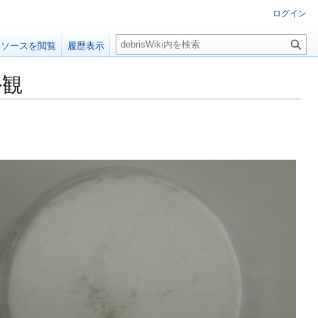
ログイン
検
ソースを閲覧
履歴表示
索
外観