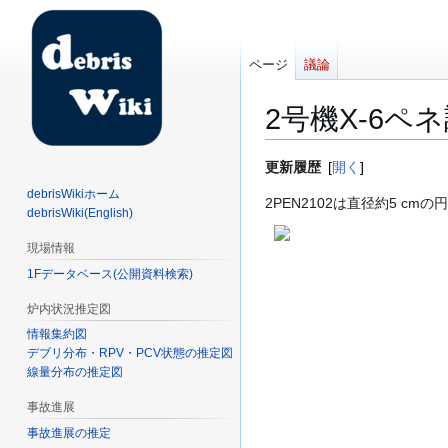
ページ
議論
2号機X-6ペネ
ナ
検
更新履歴
開く
ビ
索
debrisWikiホーム
2PEN2102は直径約5 
ゲ
に
debrisWiki(English)
ー
移
現場情報
シ
動
1Fデータベース(公開資料検索)
ョ
ン
炉内状況推定図
に
情報集約図
移
デブリ分布・RPV・PCV状態の推定図
動
線量分布の推定図
事故進展
事故進展の推定