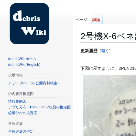
ページ
議論
2号機X-6ペネ
ナ
検
更新履歴
開く
ビ
索
debrisWikiホーム
ゲ
に
debrisWiki(English)
下図に示すように、2PEN2
ー
移
現場情報
シ
動
1Fデータベース(公開資料検索)
ョ
ン
炉内状況推定図
に
情報集約図
移
デブリ分布・RPV・PCV状態の推定図
動
線量分布の推定図
事故進展
事故進展の推定