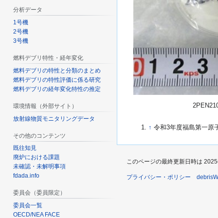
分析データ
1号機
2号機
3号機
燃料デブリ特性・経年変化
燃料デブリの特性と分類のまとめ
燃料デブリの特性評価に係る研究
燃料デブリの経年変化特性の推定
2PEN2
環境情報（外部サイト）
放射線物質モニタリングデータ
↑
令和3年度福島第一原子力
その他のコンテンツ
既往知見
廃炉における課題
このページの最終更新日時は 2025年2月
未確認・未解明事項
fdada.info
プライバシー・ポリシー
debri
委員会（委員限定）
委員会一覧
OECD/NEA FACE