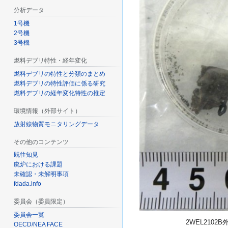
分析データ
1号機
2号機
3号機
燃料デブリ特性・経年変化
燃料デブリの特性と分類のまとめ
燃料デブリの特性評価に係る研究
燃料デブリの経年変化特性の推定
環境情報（外部サイト）
放射線物質モニタリングデータ
その他のコンテンツ
既往知見
廃炉における課題
未確認・未解明事項
fdada.info
委員会（委員限定）
委員会一覧
2WEL210
OECD/NEA FACE