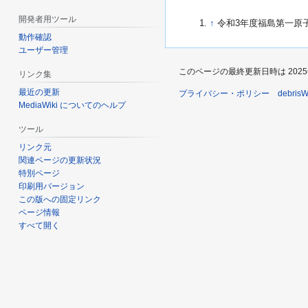
開発者用ツール
↑
令和3年度福島第一原子力
動作確認
ユーザー管理
このページの最終更新日時は 2025年2月
リンク集
最近の更新
プライバシー・ポリシー
debri
MediaWiki についてのヘルプ
ツール
リンク元
関連ページの更新状況
特別ページ
印刷用バージョン
この版への固定リンク
ページ情報
すべて開く