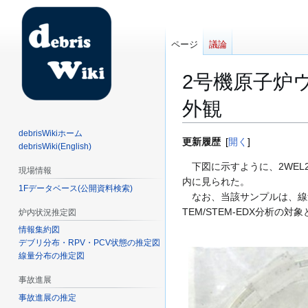
ページ
議論
2号機原子炉ウ
外観
debrisWikiホーム
ナ
検
更新履歴
開く
debrisWiki(English)
ビ
索
下図に示すように、2WEL
現場情報
ゲ
に
内に見られた。
ー
移
1Fデータベース(公開資料検索)
なお、当該サンプルは、線量
シ
動
TEM/STEM-EDX分析の対
炉内状況推定図
ョ
情報集約図
ン
デブリ分布・RPV・PCV状態の推定図
に
線量分布の推定図
移
動
事故進展
事故進展の推定