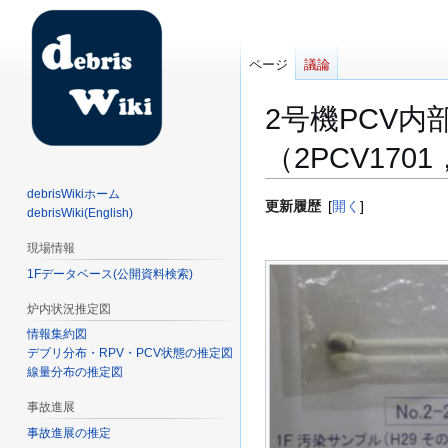
ページ
議論
2号機PCV
（2PCV17
debrisWikiホーム
ナ
検
更新履歴
開く
debrisWiki(English)
ビ
索
現場情報
ゲ
に
ー
移
1Fデータベース(公開資料検索)
シ
動
炉内状況推定図
ョ
情報集約図
ン
デブリ分布・RPV・PCV状態の推定図
に
線量分布の推定図
移
動
事故進展
事故進展の推定