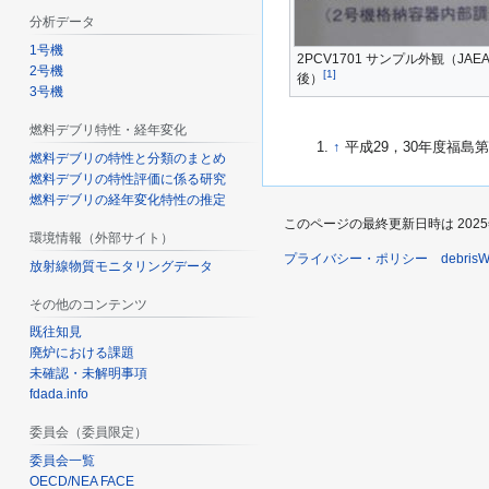
分析データ
1号機
2PCV1701 サンプル外観（JA
2号機
[
1
]
後）
3号機
燃料デブリ特性・経年変化
↑
平成29，30年度福島第
燃料デブリの特性と分類のまとめ
燃料デブリの特性評価に係る研究
燃料デブリの経年変化特性の推定
このページの最終更新日時は 2025年2月
環境情報（外部サイト）
プライバシー・ポリシー
debri
放射線物質モニタリングデータ
その他のコンテンツ
既往知見
廃炉における課題
未確認・未解明事項
fdada.info
委員会（委員限定）
委員会一覧
OECD/NEA FACE