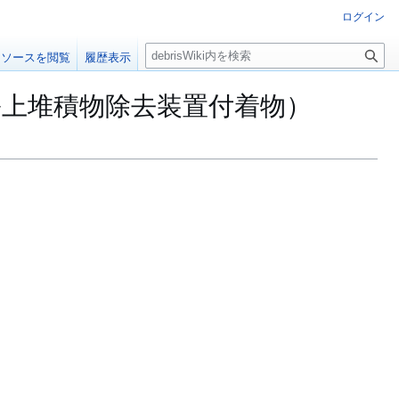
ログイン
検
ソースを閲覧
履歴表示
索
ル上堆積物除去装置付着物）