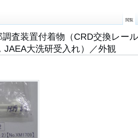
閲覧
内部調査装置付着物（CRD交換レー
01，JAEA大洗研受入れ）／外観